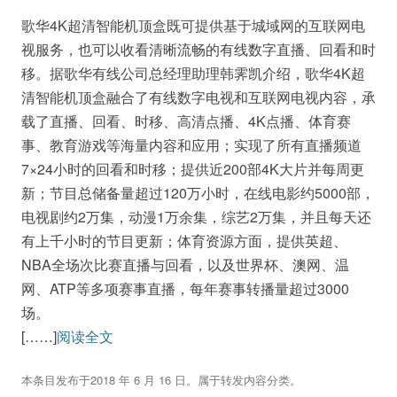
歌华4K超清智能机顶盒既可提供基于城域网的互联网电
视服务，也可以收看清晰流畅的有线数字直播、回看和时
移。据歌华有线公司总经理助理韩霁凯介绍，歌华4K超
清智能机顶盒融合了有线数字电视和互联网电视内容，承
载了直播、回看、时移、高清点播、4K点播、体育赛
事、教育游戏等海量内容和应用；实现了所有直播频道
7×24小时的回看和时移；提供近200部4K大片并每周更
新；节目总储备量超过120万小时，在线电影约5000部，
电视剧约2万集，动漫1万余集，综艺2万集，并且每天还
有上千小时的节目更新；体育资源方面，提供英超、
NBA全场次比赛直播与回看，以及世界杯、澳网、温
网、ATP等多项赛事直播，每年赛事转播量超过3000
场。
[……]
阅读全文
本条目发布于
2018 年 6 月 16 日
。属于
转发内容
分类。