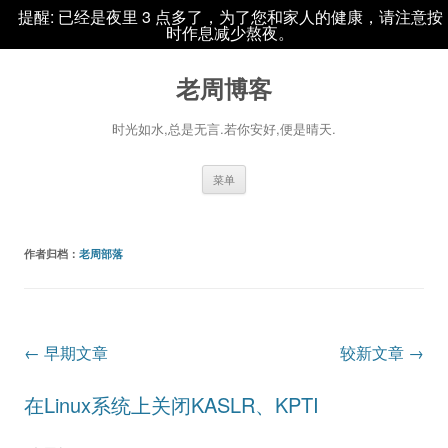
提醒: 已经是夜里 3 点多了，为了您和家人的健康，请注意按
时作息减少熬夜。
老周博客
时光如水,总是无言.若你安好,便是晴天.
跳
菜单
至
正
文
作者归档：
老周部落
文
←
早期文章
较新文章
→
章
在Linux系统上关闭KASLR、KPTI
导