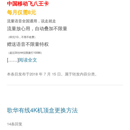
中国移动飞八王卡
每月仅需8元
流量语音全国通用，说走就走
流量放心用，自动叠加不限量
（60元1G，不用不收费）
赠送语音不限量特权
（超过30分钟仅限拨打10086）
[……]
阅读全文
本条目发布于
2018 年 7 月 15 日
。属于
转发内容
分类。
歌华有线4K机顶盒更换方法
14条回复