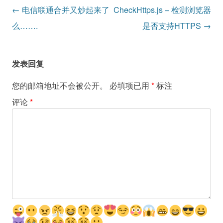
文
←
电信联通合并又炒起来了
CheckHttps.js – 检测浏览器
章
么…….
是否支持HTTPS
→
导
航
发表回复
您的邮箱地址不会被公开。
必填项已用
*
标注
评论
*