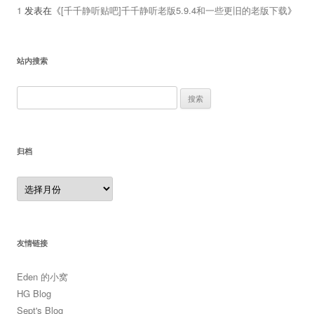
1
发表在《
[千千静听贴吧]千千静听老版5.9.4和一些更旧的老版下载
》
站内搜索
搜
索：
归档
归
档
友情链接
Eden 的小窝
HG Blog
Sept's Blog