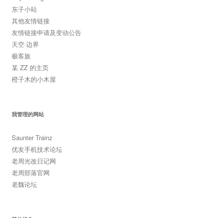
东子小站
其他友情链接
友情链接申请及变动公告
天空·边界
极客族
某 ZZ 的主页
橙子木的小木屋
我管理的网站
Saunter Trainz
优友手机技术论坛
老周光改日记网
老周部落官网
老魏论坛