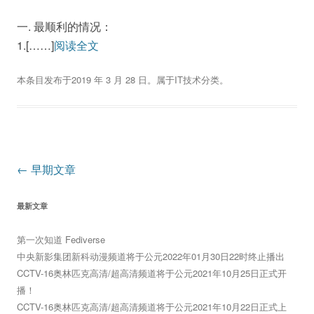
一. 最顺利的情况：
1.[……]
阅读全文
本条目发布于
2019 年 3 月 28 日
。属于
IT技术
分类。
文
←
早期文章
章
最新文章
导
航
第一次知道 Fediverse
中央新影集团新科动漫频道将于公元2022年01月30日22时终止播出
CCTV-16奥林匹克高清/超高清频道将于公元2021年10月25日正式开
播！
CCTV-16奥林匹克高清/超高清频道将于公元2021年10月22日正式上