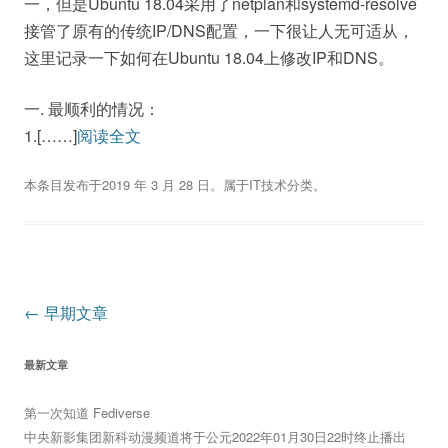
一，但是Ubuntu 18.04采用了netplan和systemd-resolve
接管了原有的传统IP/DNS配置，一下很让人无可适从，
这里记录一下如何在Ubuntu 18.04上修改IP和DNS。
一. 最顺利的情况：
1.[……]
阅读全文
本条目发布于
2019 年 3 月 28 日
。属于
IT技术
分类。
文
←
早期文章
章
最新文章
导
航
第一次知道 Fediverse
中央新影集团新科动漫频道将于公元2022年01月30日22时终止播出