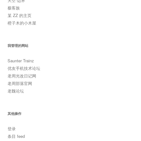
天空·边界
极客族
某 ZZ 的主页
橙子木的小木屋
我管理的网站
Saunter Trainz
优友手机技术论坛
老周光改日记网
老周部落官网
老魏论坛
其他操作
登录
条目 feed