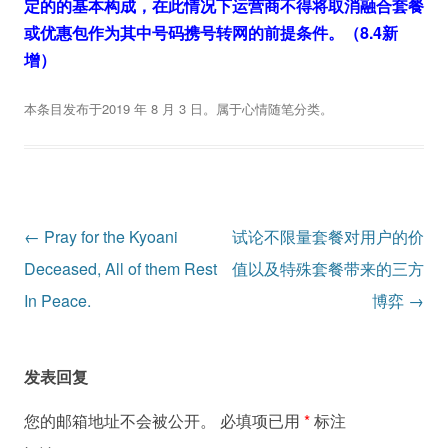
定的的基本构成，在此情况下运营商不得将取消融合套餐
或优惠包作为其中号码携号转网的前提条件。（8.4新
增）
本条目发布于
2019 年 8 月 3 日
。属于
心情随笔
分类。
文
←
Pray for the Kyoani
试论不限量套餐对用户的价
章
Deceased, All of them Rest
值以及特殊套餐带来的三方
导
In Peace.
博弈
→
航
发表回复
您的邮箱地址不会被公开。
必填项已用
*
标注