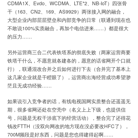
CDMA1X、Evdo、WCDMA、LTE*2、NB-IoT）四张骨
干（163、CN2、169、AS9929）两张接入网的融合，
大型企业内部层层壁垒和内部竞争的日常（联通到现在也
不敢说100%实质融合，再加个电信进来……）都是很大
的压力……
另外运营商三合二代表铁塔系的彻底失败（两家运营商要
铁塔干什么，不愿意就各建各的，愿意的话省网开个口就
行），联通混改合并之后如何进行下去（合并完了基本上
这几家企业就是干瞪眼了），运营商出海经营成功希望渺
茫且无成功经验……
如果说引入竞争者的话，有线电视国网实质整合还遥遥无
期，很多省网还处在空壳中（名义上上下级，也提供信
号，问题是无权干涉底下的经营活动），整合完了还得花
钱改FTTH（没双向网改的地方现在没必要改HFC了），
700M频段是好东西，问题是您也得建得起啊……