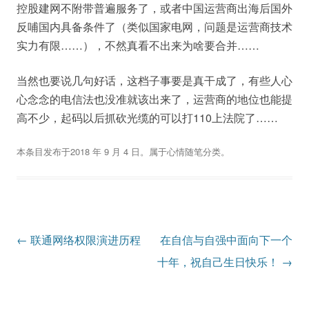
控股建网不附带普遍服务了，或者中国运营商出海后国外
反哺国内具备条件了（类似国家电网，问题是运营商技术
实力有限……），不然真看不出来为啥要合并……
当然也要说几句好话，这档子事要是真干成了，有些人心
心念念的电信法也没准就该出来了，运营商的地位也能提
高不少，起码以后抓砍光缆的可以打110上法院了……
本条目发布于
2018 年 9 月 4 日
。属于
心情随笔
分类。
文
←
联通网络权限演进历程
在自信与自强中面向下一个
章
十年，祝自己生日快乐！
→
导
航