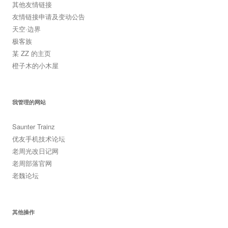
其他友情链接
友情链接申请及变动公告
天空·边界
极客族
某 ZZ 的主页
橙子木的小木屋
我管理的网站
Saunter Trainz
优友手机技术论坛
老周光改日记网
老周部落官网
老魏论坛
其他操作