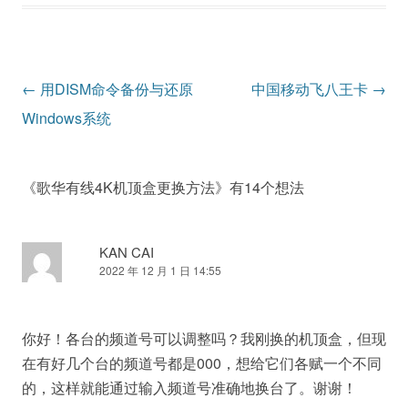
文
←
用DISM命令备份与还原
中国移动飞八王卡
→
章
Windows系统
导
航
《
歌华有线4K机顶盒更换方法
》有14个想法
KAN CAI
2022 年 12 月 1 日 14:55
你好！各台的频道号可以调整吗？我刚换的机顶盒，但现
在有好几个台的频道号都是000，想给它们各赋一个不同
的，这样就能通过输入频道号准确地换台了。谢谢！