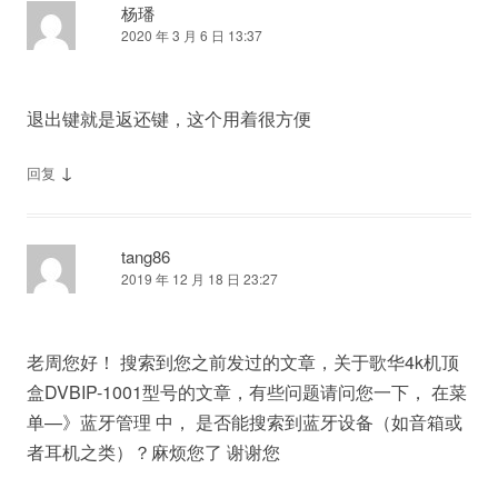
杨璠
2020 年 3 月 6 日 13:37
退出键就是返还键，这个用着很方便
↓
回复
tang86
2019 年 12 月 18 日 23:27
老周您好！ 搜索到您之前发过的文章，关于歌华4k机顶
盒DVBIP-1001型号的文章，有些问题请问您一下， 在菜
单—》蓝牙管理 中， 是否能搜索到蓝牙设备（如音箱或
者耳机之类）？麻烦您了 谢谢您