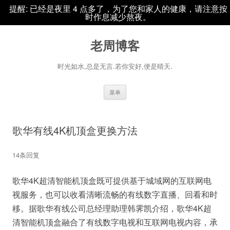
提醒: 已经是夜里 4 点多了，为了您和家人的健康，请注意按
时作息减少熬夜。
老周博客
时光如水,总是无言.若你安好,便是晴天.
跳
菜单
至
正
文
歌华有线4K机顶盒更换方法
14条回复
歌华4K超清智能机顶盒既可提供基于城域网的互联网电
视服务，也可以收看清晰流畅的有线数字直播、回看和时
移。据歌华有线公司总经理助理韩霁凯介绍，歌华4K超
清智能机顶盒融合了有线数字电视和互联网电视内容，承