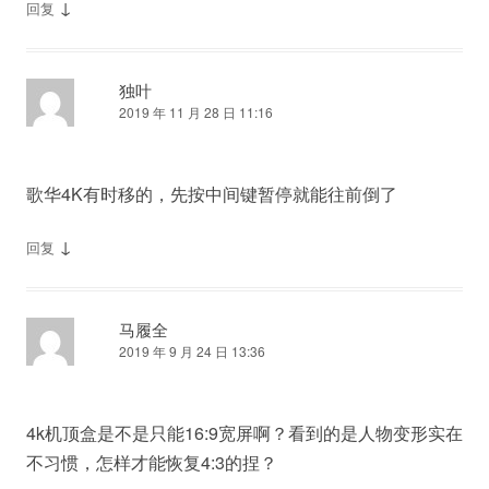
↓
回复
独叶
2019 年 11 月 28 日 11:16
歌华4K有时移的，先按中间键暂停就能往前倒了
↓
回复
马履全
2019 年 9 月 24 日 13:36
4k机顶盒是不是只能16:9宽屏啊？看到的是人物变形实在
不习惯，怎样才能恢复4:3的捏？