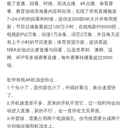
载了直播、回看、时移、高清点播、4K点播、体育赛
事、教育游戏等海量内容和应用；实现了所有直播频道
7×24小时的回看和时移；提供近200部4K大片并每周更
新；节目总储备量超过120万小时，在线电影约5000部，
电视剧约2万集，动漫1万余集，综艺2万集，并且每天还
有上千小时的节目更新；体育资源方面，提供英超、
NBA全场次比赛直播与回看，以及世界杯、澳网、温
网、ATP等多项赛事直播，每年赛事转播量超过3000
场。
歌华有线4K机顶盒特点：
1.个头小了，遥控器也小了，外观好看点，换台速度快
了。
2.开机速度差不多。原来的开机不管它，过一段时间会自
动进入直播，新的不行， 会一直停在主页界面。
3.外置猫，需要占用两个电源插孔。信号线需要分成两个
分别插在猫和机顶盒上。