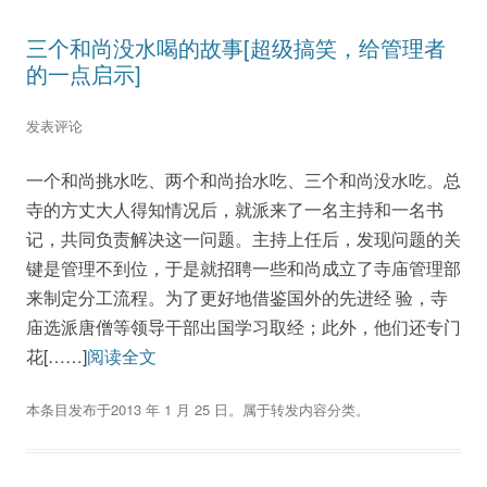
三个和尚没水喝的故事[超级搞笑，给管理者
的一点启示]
发表评论
一个和尚挑水吃、两个和尚抬水吃、三个和尚没水吃。总
寺的方丈大人得知情况后，就派来了一名主持和一名书
记，共同负责解决这一问题。主持上任后，发现问题的关
键是管理不到位，于是就招聘一些和尚成立了寺庙管理部
来制定分工流程。为了更好地借鉴国外的先进经 验，寺
庙选派唐僧等领导干部出国学习取经；此外，他们还专门
花[……]
阅读全文
本条目发布于
2013 年 1 月 25 日
。属于
转发内容
分类。