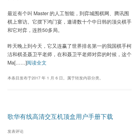
最近有个叫 Master 的人工智能，到弈城围棋网、腾讯围
棋上窜访。它摆下鸿门宴，邀请数十个中日韩的顶尖棋手
和它对弈，连胜50多局。
昨天晚上到今天，它又连赢了世界排名第一的我国棋手柯
洁和棋圣聂卫平老师，在和聂卫平老师对弈的时候，这个
Ma[……]
阅读全文
本条目发布于
2017 年 1 月 6 日
。属于
转发内容
分类。
歌华有线高清交互机顶盒用户手册下载
发表评论