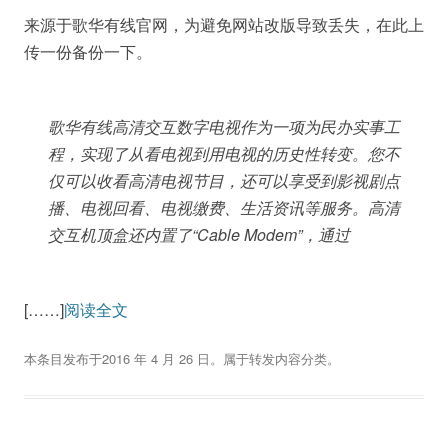
来源于歌华有线官网，为避免网站改版导致丢失，在此上
传一份备份一下。
歌华有线高清交互数字电视作为一项为民办实事工
程，实现了从看电视到用电视的历史性转变。您不
仅可以收看高清电视节目，还可以享受到影视剧点
播、电视回看、电视缴费、生活资讯等服务。高清
交互机顶盒还内置了“Cable Modem”，通过
[……]
阅读全文
本条目发布于
2016 年 4 月 26 日
。属于
转发内容
分类。