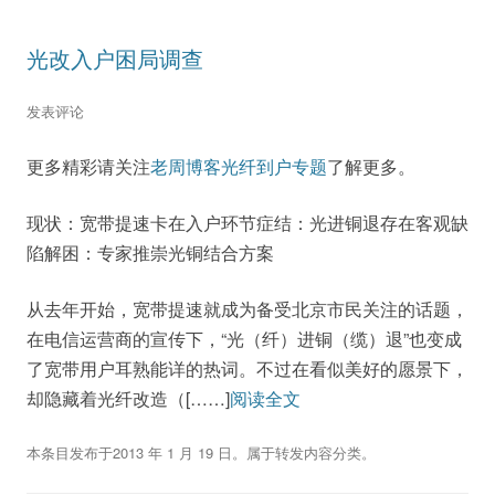
光改入户困局调查
发表评论
更多精彩请关注
老周博客光纤到户专题
了解更多。
现状：宽带提速卡在入户环节症结：光进铜退存在客观缺
陷解困：专家推崇光铜结合方案
从去年开始，宽带提速就成为备受北京市民关注的话题，
在电信运营商的宣传下，“光（纤）进铜（缆）退”也变成
了宽带用户耳熟能详的热词。不过在看似美好的愿景下，
却隐藏着光纤改造（[……]
阅读全文
本条目发布于
2013 年 1 月 19 日
。属于
转发内容
分类。