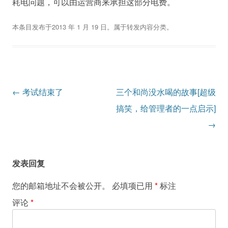
耗电问题，可以由运营商来承担这部分电费。
本条目发布于
2013 年 1 月 19 日
。属于
转发内容
分类。
文
←
考试结束了
三个和尚没水喝的故事[超级
章
搞笑，给管理者的一点启示]
导
→
航
发表回复
您的邮箱地址不会被公开。
必填项已用
*
标注
评论
*