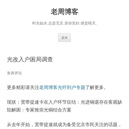
老周博客
时光如水,总是无言.若你安好,便是晴天.
跳
菜单
至
正
文
光改入户困局调查
发表评论
更多精彩请关注
老周博客光纤到户专题
了解更多。
现状：宽带提速卡在入户环节症结：光进铜退存在客观缺
陷解困：专家推崇光铜结合方案
从去年开始，宽带提速就成为备受北京市民关注的话题，