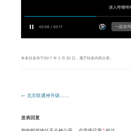
本条目发布于
2017 年 3 月 20 日
。属于
转发内容
分类。
文
←
北京联通神升级……
章
导
发表回复
航
您的邮箱地址不会被公开。
必填项已用
*
标注