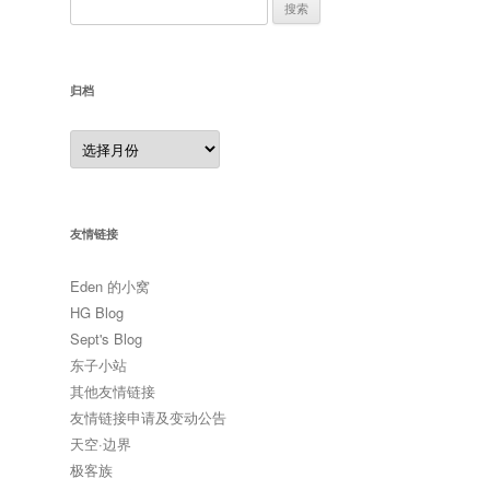
搜
索：
归档
归
档
友情链接
Eden 的小窝
HG Blog
Sept's Blog
东子小站
其他友情链接
友情链接申请及变动公告
天空·边界
极客族