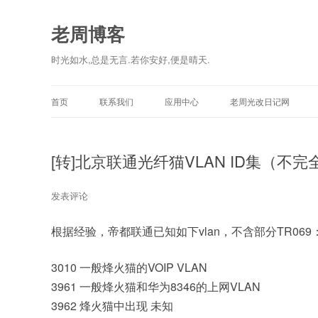
老周博客
时光如水,总是无言.若你安好,便是晴天.
首页
联系我们
应用中心
老周光改日记网
[转]北京联通光纤猫VLAN ID集（不完
发表评论
根据经验，帝都联通已知如下vlan，不含部分TR069
3010 一般烽火猫的VOIP VLAN
3961 一般烽火猫和华为8346的上网VLAN
3962 烽火猫中出现 未知