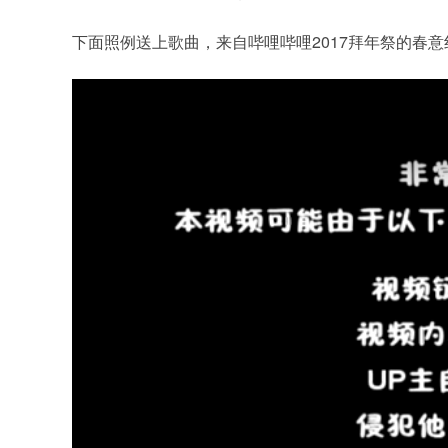
下面照例送上歌曲，来自哔哩哔哩2017拜年祭的春意红包.(资