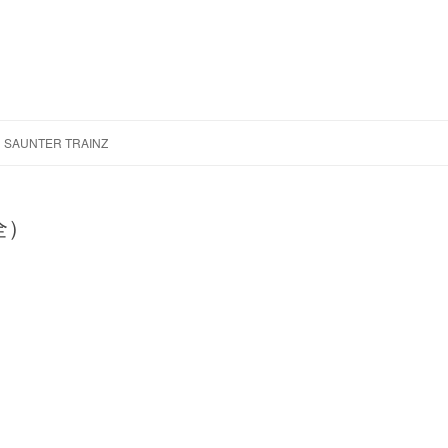
跳
至
SAUNTER TRAINZ
正
文
全）
：