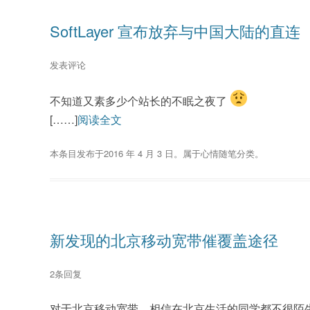
SoftLayer 宣布放弃与中国大陆的直连
发表评论
不知道又素多少个站长的不眠之夜了
[……]
阅读全文
本条目发布于
2016 年 4 月 3 日
。属于
心情随笔
分类。
新发现的北京移动宽带催覆盖途径
2条回复
对于北京移动宽带，相信在北京生活的同学都不很陌