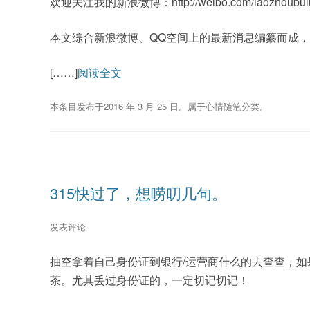
欢迎关注我的新浪微博：http://weibo.com/laozhou
本文综合新浪微博、QQ空间上的最新消息编纂而成
[……]
阅读全文
本条目发布于
2016 年 3 月 25 日
。属于
心情随笔
分类。
315快过了，想唠叨几句。
发表评论
抽空拿着自己身份证到银行/运营商什么的去查查，如
茶。尤其丢过身份证的，一定切记切记！