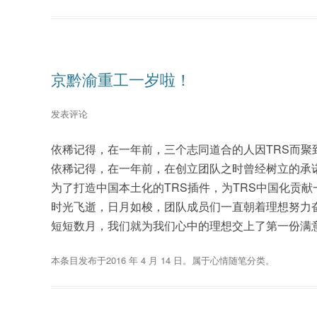
京黔渝重工一岁啦！
发表评论
依稀记得，在一年前，三个志同道合的人因TRS而聚
依稀记得，在一年前，在创立团队之时曾经树立的承
为了打造中国本土化的TRS插件，为TRS中国化贡献
时光飞逝，日月如梭，团队成员们一直朝着理想努力
短短数月，我们就为我们心中的理想交上了第一份满意
本条目发布于
2016 年 4 月 14 日
。属于
心情随笔
分类。