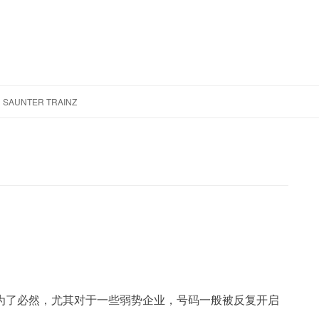
跳
至
SAUNTER TRAINZ
正
文
为了必然，尤其对于一些弱势企业，号码一般被反复开启