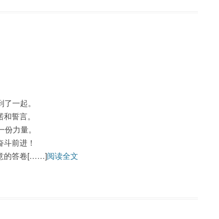
到了一起。
诺和誓言。
一份力量。
奋斗前进！
的答卷[……]
阅读全文