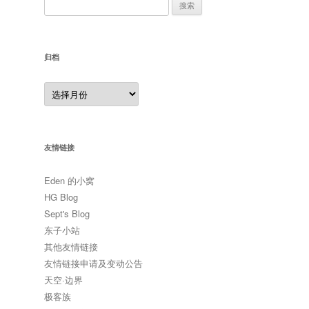
搜
索：
归档
归
档
友情链接
Eden 的小窝
HG Blog
Sept's Blog
东子小站
其他友情链接
友情链接申请及变动公告
天空·边界
极客族