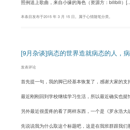
照例送上歌曲，来自小缘的海色（资源方：bilibili）[
本条目发布于
2015 年 3 月 15 日
。属于
心情随笔
分类。
[9月杂谈]病态的世界造就病态的人，
发表评论
首先提一句，我的脚已经基本恢复了，感谢大家的支
最近刚刚回到学校继续学习生活，所以最近确实也挺
另外最近很蛋疼的看了两样东西，一个是《罗永浩大
先说说我为什么取这个标题吧，这是在我班群跟我们那