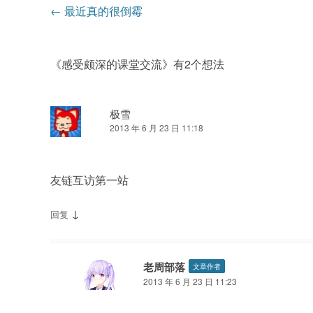
文
←
最近真的很倒霉
章
导
《
感受颇深的课堂交流
》有2个想法
航
极雪
2013 年 6 月 23 日 11:18
友链互访第一站
↓
回复
老周部落
文章作者
2013 年 6 月 23 日 11:23