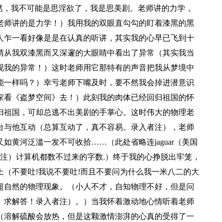
然，我不可能是思淫欲了，我是思美剧。老师讲的力学，
老师讲的是力学！）我用我的双眼直勾勾的盯着漆黑的黑
人乍一看好像是是在认真的听讲，其实我的心早已飞到十
睛从我双漆黑而又深邃的大眼睛中看出了异常（其实我当
现我的异常！）这时老师用它那特有的声音把我从梦境中
能一样吗？）幸亏老师下嘴及时，要不然我会掉进潜意识
家看《盗梦空间》去！）此刻我的肉体已经回归祖国的怀
归祖国，可却总逃不出美剧的手掌心。这时伟大的物理老
台与他互动（总算互动了，真不容易。录入者注），老师
黄河泛滥一发不可收拾……（此处省略连jaguar（美国
者注）计算机都数不过来的字数.）终于我的心挣脱出牢笼，
（不要吐!我说不要吐!而且不要问为什么我一米八二的大
超自然的物理现象。（小人不才，自知物理不好，但是问
。求解答！录入者注）。）当我怀着激动地心情听着老师
（溶解硫酸会放热，但是这颗激情澎湃的心真的受得了一