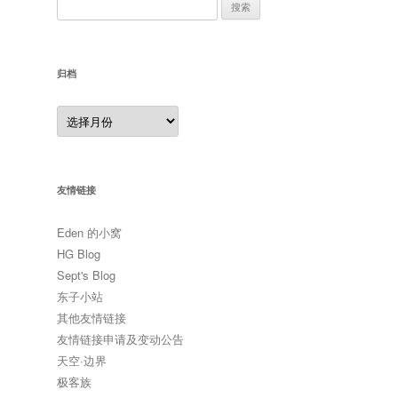
搜
索：
归档
归
档
友情链接
Eden 的小窝
HG Blog
Sept's Blog
东子小站
其他友情链接
友情链接申请及变动公告
天空·边界
极客族