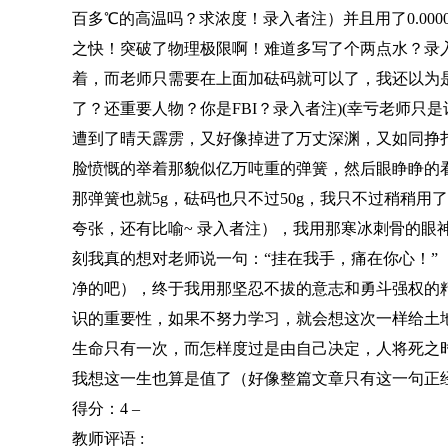
百多℃的高温吗？求浓度！录入者注）并且用了0.000
之快！突破了物理极限啊！难道多写了个两点水？录
着，而老师只需要在上面加砝码就可以了，我还以为
了？还重要人物？你是FBI？录入者注)(幸亏老师只
遭到了晴天霹雳，又好像掉进了万丈深渊，又如同挣
脸愤慨的举着那貌似亿万吨重的弹簧，然后眼睁睁的
那弹簧也就5g，砝码也只不过50g，我只不过稍稍
夸张，还有比喻~ 录入者注），我用那寒冰刺骨的眼
刻我真的想对老师说一句：“挂在我手，痛在你心！”
净的吧），终于我用那坚忍不拔的意志和勇斗强权的精
识的重要性，如果不努力学习，就会想这次一样给土
生命只有一次，而怎样度过是由自己决定，人将死之
我想这一生也算是值了（好像整篇文章只有这一句正经
得分：4 –
教师评语 :