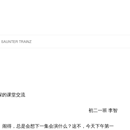
跳
至
SAUNTER TRAINZ
正
文
深的课堂交流
初二一班 李智
》闹得，总是会想下一集会演什么？这不，今天下午第一