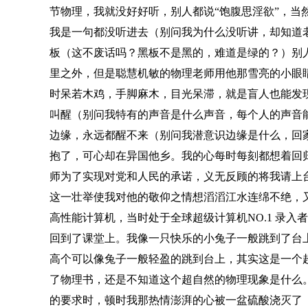
节物理，我就没好好听，别人都说“饱腹思淫欲”，当
我是一句都没听进去（别问我为什么没听讲，却知道
板（这不废话吗？黑板不是黑的，难道是绿的？）别
里之外，但是聪慧机敏的物理老师用他那雪亮的小眼
时呆若木鸡，手脚麻木，目光呆滞，就是盲人也能发
叫醒（别问我特有的声音是什么声音，每个人的声音
边缘，永远都醒不来（别问我潜意识边缘是什么，回
抱了，可心却在异国他乡。我的心每时每刻都想着回
师为了实现对党和人民的承诺，义无反顾的将我请上
这一壮举使我对他的敬仰之情想滔滔江水连绵不绝，又如
高性能计算机，当时处于全球超级计算机NO.1 录入
回到了课堂上。我像一只快乐的小兔子一般跳到了台上
高个可以像兔子一般轻盈的跳到台上，其实这是一个
了物理书，还是不知道这个超自然的物理现象是什么
的要求时，顿时我那热情澎湃的心被一盆硫酸浇灭了