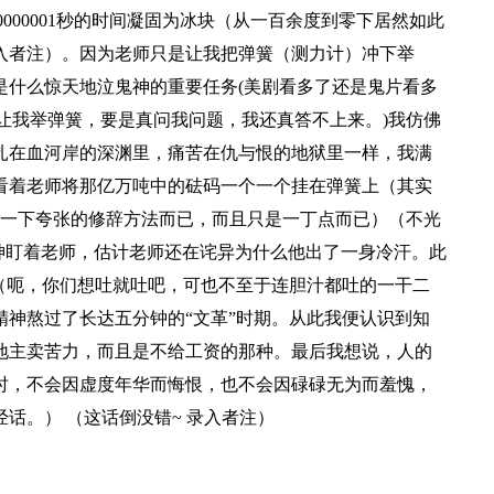
0000001秒的时间凝固为冰块（从一百余度到零下居然如此
入者注）。因为老师只是让我把弹簧（测力计）冲下举
是什么惊天地泣鬼神的重要任务(美剧看多了还是鬼片看多
是让我举弹簧，要是真问我问题，我还真答不上来。)我仿佛
扎在血河岸的深渊里，痛苦在仇与恨的地狱里一样，我满
看着老师将那亿万吨中的砝码一个一个挂在弹簧上（其实
用了一下夸张的修辞方法而已，而且只是一丁点而已）（不光
神盯着老师，估计老师还在诧异为什么他出了一身冷汗。此
（呃，你们想吐就吐吧，可也不至于连胆汁都吐的一干二
神熬过了长达五分钟的“文革”时期。从此我便认识到知
地主卖苦力，而且是不给工资的那种。最后我想说，人的
时，不会因虚度年华而悔恨，也不会因碌碌无为而羞愧，
话。） （这话倒没错~ 录入者注）