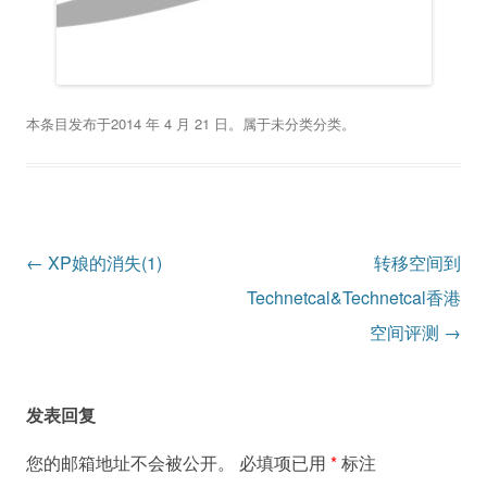
本条目发布于
2014 年 4 月 21 日
。属于
未分类
分类。
文
←
XP娘的消失(1)
转移空间到
章
Technetcal&Technetcal香港
导
空间评测
→
航
发表回复
您的邮箱地址不会被公开。
必填项已用
*
标注