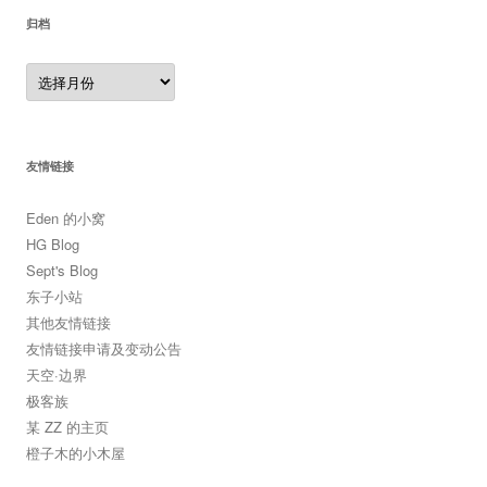
归档
归
档
友情链接
Eden 的小窝
HG Blog
Sept's Blog
东子小站
其他友情链接
友情链接申请及变动公告
天空·边界
极客族
某 ZZ 的主页
橙子木的小木屋