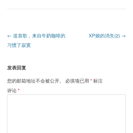
文
←
送首歌，来自牛奶咖啡的
XP娘的消失(2)
→
章
习惯了寂寞
导
航
发表回复
您的邮箱地址不会被公开。
必填项已用
*
标注
评论
*