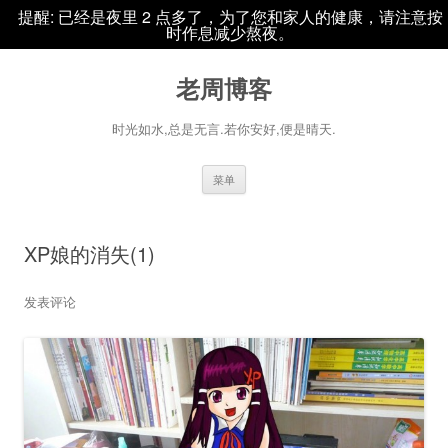
提醒: 已经是夜里 2 点多了，为了您和家人的健康，请注意按
时作息减少熬夜。
老周博客
时光如水,总是无言.若你安好,便是晴天.
跳
菜单
至
正
文
XP娘的消失(1)
发表评论