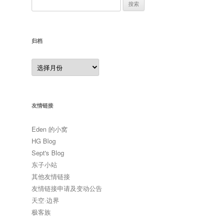
搜
索：
归档
归
档
友情链接
Eden 的小窝
HG Blog
Sept's Blog
东子小站
其他友情链接
友情链接申请及变动公告
天空·边界
极客族