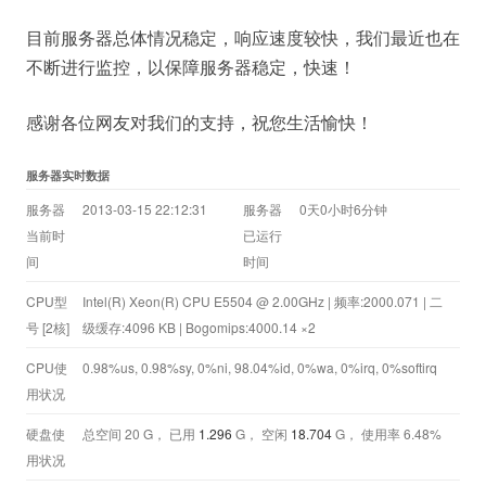
目前服务器总体情况稳定，响应速度较快，我们最近也在
不断进行监控，以保障服务器稳定，快速！
感谢各位网友对我们的支持，祝您生活愉快！
服务器实时数据
服务器
2013-03-15 22:12:31
服务器
0天0小时6分钟
当前时
已运行
间
时间
CPU型
Intel(R) Xeon(R) CPU E5504 @ 2.00GHz | 频率:2000.071 | 二
号 [2核]
级缓存:4096 KB | Bogomips:4000.14 ×2
CPU使
0.98%us, 0.98%sy, 0%ni, 98.04%id, 0%wa, 0%irq, 0%softirq
用状况
硬盘使
总空间 20 G， 已用
1.296
G， 空闲
18.704
G， 使用率 6.48%
用状况