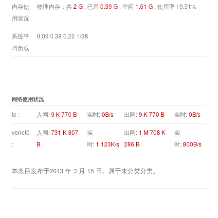
内存使
物理内存：共
2 G
, 已用
0.39 G
, 空闲
1.61 G
, 使用率 19.51%
用状况
系统平
0.09 0.38 0.22 1/38
均负载
网络使用状况
lo :
入网:
9 K 770 B
实时:
0B/s
出网:
9 K 770 B
实时:
0B/s
venet0
入网:
731 K 807
实
出网:
1 M 708 K
实
:
B
时:
1.123K/s
286 B
时:
800B/s
本条目发布于
2013 年 3 月 15 日
。属于
未分类
分类。