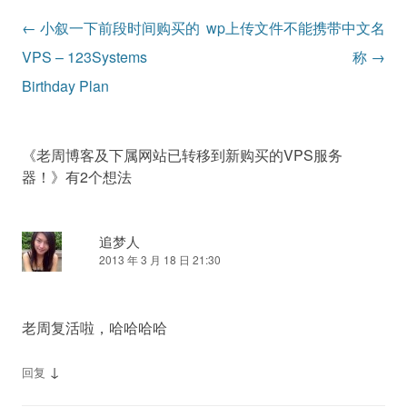
文
←
小叙一下前段时间购买的
wp上传文件不能携带中文名
章
VPS – 123Systems
称
→
导
Birthday Plan
航
《
老周博客及下属网站已转移到新购买的VPS服务
器！
》有2个想法
追梦人
2013 年 3 月 18 日 21:30
老周复活啦，哈哈哈哈
↓
回复