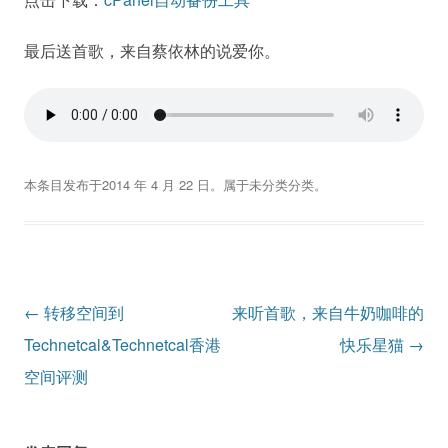
最后送首歌，来自蔡依林的说爱你。
本条目发布于
2014 年 4 月 22 日
。属于
未分类
分类。
文
←
转移空间到
来听首歌，来自牛奶咖啡的
章
Technetcal&Technetcal香港
快乐星猫
→
导
空间评测
航