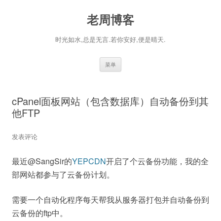
老周博客
时光如水,总是无言.若你安好,便是晴天.
跳
菜单
至
正
文
cPanel面板网站（包含数据库）自动备份到其
他FTP
发表评论
最近@SangSir的
YEPCDN
开启了个云备份功能，我的全
部网站都参与了云备份计划。
需要一个自动化程序每天帮我从服务器打包并自动备份到
云备份的ftp中。