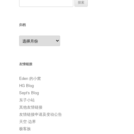
搜
索：
归档
归
档
友情链接
Eden 的小窝
HG Blog
Sept's Blog
东子小站
其他友情链接
友情链接申请及变动公告
天空·边界
极客族