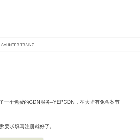
跳
至
SAUNTER TRAINZ
正
文
了一个免费的CDN服务–YEPCDN，在大陆有免备案节
照要求填写注册就好了。