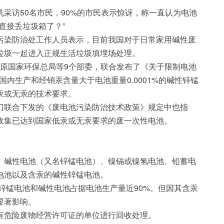
采访50名市民，90%的市民表示惊讶，称一直认为电池
直接丢垃圾箱了？”
污染防治处工作人员表示，目前我国对于日常家用碱性废
垃圾一起进入正规生活垃圾填埋场处理。
会、原国家环保总局等9个部委，联合发布了《关于限制电池
国内生产和经销汞含量大于电池重量0.0001%的碱性锌锰
汞或无汞的技术要求。
门联合下发的《废电池污染防治技术政策》规定中也指
收集已达到国家低汞或无汞要求的废一次性电池。
、碱性电池（又名锌锰电池）、镍镉或镍氢电池、铅蓄电
电池以及含汞的碱性锌锰电池。
，锌锰电池和碱性电池占据电池生产量近90%。但因其含汞
显著影响。
有危险废物经营许可证的单位进行回收处理。