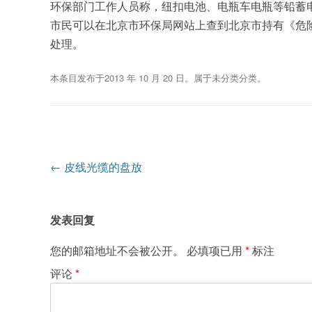
环保部门工作人员称，纽扣电池、电瓶车电瓶等铅蓄
市民可以在北京市环保局网站上查到北京市持有《危
处理。
本条目发布于
2013 年 10 月 20 日
。属于
未分类
分类。
文
←
皮线光缆的盘放
章
导
发表回复
航
您的邮箱地址不会被公开。
必填项已用
*
标注
评论
*