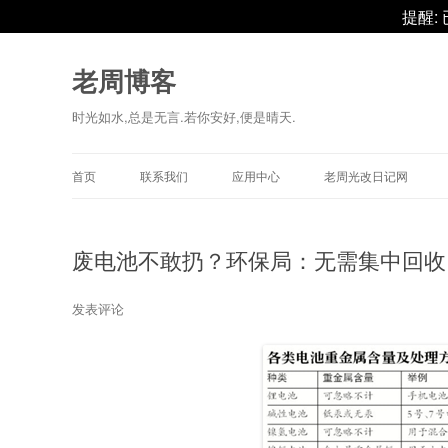
提醒:
老周博客
时光如水,总是无言.若你安好,便是晴天.
首页
联系我们
应用中心
老周光改日记网
废电池不敢扔？环保局：无需集中回收
发表评论