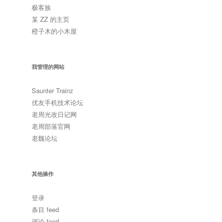
极客族
某 ZZ 的主页
橙子木的小木屋
我管理的网站
Saunter Trainz
优友手机技术论坛
老周光改日记网
老周部落官网
老魏论坛
其他操作
登录
条目 feed
评论 feed