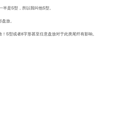
一半是S型，所以我叫他S型。
形盘放。
放！S型或者8字形甚至任意盘放对于此类尾纤有影响。