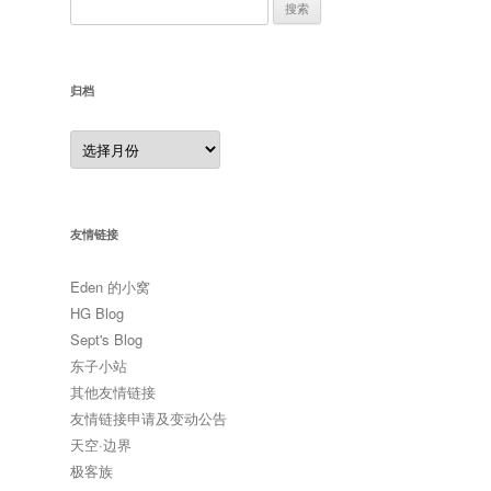
搜
索：
归档
归
档
友情链接
Eden 的小窝
HG Blog
Sept's Blog
东子小站
其他友情链接
友情链接申请及变动公告
天空·边界
极客族