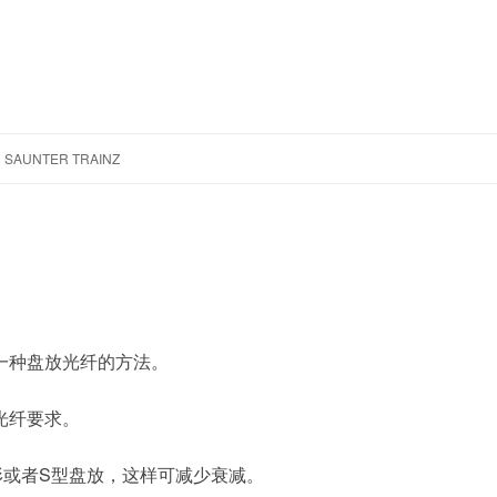
跳
至
SAUNTER TRAINZ
正
文
一种盘放光纤的方法。
光纤要求。
形或者S型盘放，这样可减少衰减。