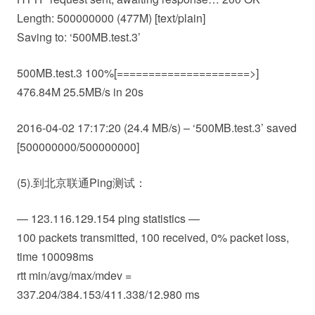
Length: 500000000 (477M) [text/plain]
Saving to: ‘500MB.test.3’
500MB.test.3 100%[=====================>]
476.84M 25.5MB/s in 20s
2016-04-02 17:17:20 (24.4 MB/s) – ‘500MB.test.3’ saved
[500000000/500000000]
(5).到北京联通Ping测试：
— 123.116.129.154 ping statistics —
100 packets transmitted, 100 received, 0% packet loss,
time 100098ms
rtt min/avg/max/mdev =
337.204/384.153/411.338/12.980 ms