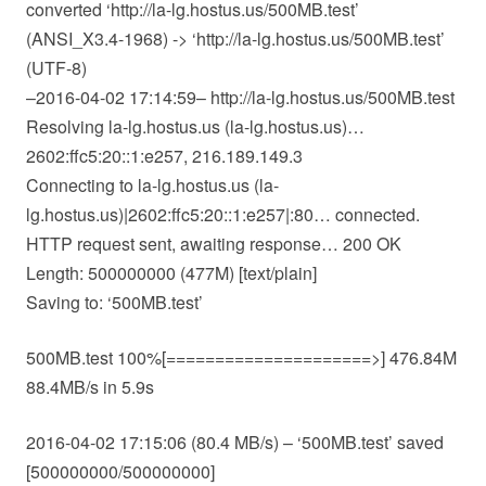
converted ‘http://la-lg.hostus.us/500MB.test’
(ANSI_X3.4-1968) -> ‘http://la-lg.hostus.us/500MB.test’
(UTF-8)
–2016-04-02 17:14:59– http://la-lg.hostus.us/500MB.test
Resolving la-lg.hostus.us (la-lg.hostus.us)…
2602:ffc5:20::1:e257, 216.189.149.3
Connecting to la-lg.hostus.us (la-
lg.hostus.us)|2602:ffc5:20::1:e257|:80… connected.
HTTP request sent, awaiting response… 200 OK
Length: 500000000 (477M) [text/plain]
Saving to: ‘500MB.test’
500MB.test 100%[=====================>] 476.84M
88.4MB/s in 5.9s
2016-04-02 17:15:06 (80.4 MB/s) – ‘500MB.test’ saved
[500000000/500000000]