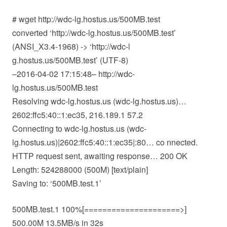
# wget http://wdc-lg.hostus.us/500MB.test
converted ‘http://wdc-lg.hostus.us/500MB.test’
(ANSI_X3.4-1968) -> ‘http://wdc-l
g.hostus.us/500MB.test’ (UTF-8)
–2016-04-02 17:15:48– http://wdc-
lg.hostus.us/500MB.test
Resolving wdc-lg.hostus.us (wdc-lg.hostus.us)…
2602:ffc5:40::1:ec35, 216.189.1 57.2
Connecting to wdc-lg.hostus.us (wdc-
lg.hostus.us)|2602:ffc5:40::1:ec35|:80… co nnected.
HTTP request sent, awaiting response… 200 OK
Length: 524288000 (500M) [text/plain]
Saving to: ‘500MB.test.1’
500MB.test.1 100%[=====================>]
500.00M 13.5MB/s in 32s