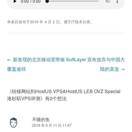
本条目发布于
2016 年 4 月 2 日
。属于
IT技术
分类。
文
←
新发现的北京移动宽带催
SoftLayer 宣布放弃与中国大
章
覆盖途径
陆的直连
→
导
航
《
转移网站到HostUS VPS&HostUS LEB OVZ Special
洛杉矶VPS评测
》有2个想法
不睡的鱼
2016 年 5 月 11 日 11:47