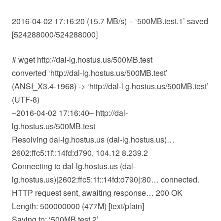
2016-04-02 17:16:20 (15.7 MB/s) – ‘500MB.test.1’ saved
[524288000/524288000]
# wget http://dal-lg.hostus.us/500MB.test
converted ‘http://dal-lg.hostus.us/500MB.test’
(ANSI_X3.4-1968) -> ‘http://dal-l g.hostus.us/500MB.test’
(UTF-8)
–2016-04-02 17:16:40– http://dal-
lg.hostus.us/500MB.test
Resolving dal-lg.hostus.us (dal-lg.hostus.us)…
2602:ffc5:1f::14fd:d790, 104.12 8.239.2
Connecting to dal-lg.hostus.us (dal-
lg.hostus.us)|2602:ffc5:1f::14fd:d790|:80… connected.
HTTP request sent, awaiting response… 200 OK
Length: 500000000 (477M) [text/plain]
Saving to: ‘500MB.test.2’