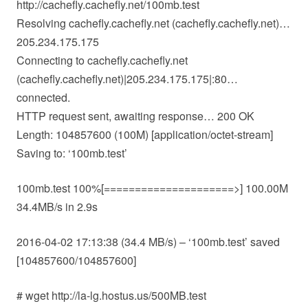
http://cachefly.cachefly.net/100mb.test
Resolving cachefly.cachefly.net (cachefly.cachefly.net)…
205.234.175.175
Connecting to cachefly.cachefly.net
(cachefly.cachefly.net)|205.234.175.175|:80…
connected.
HTTP request sent, awaiting response… 200 OK
Length: 104857600 (100M) [application/octet-stream]
Saving to: ‘100mb.test’
100mb.test 100%[=====================>] 100.00M
34.4MB/s in 2.9s
2016-04-02 17:13:38 (34.4 MB/s) – ‘100mb.test’ saved
[104857600/104857600]
# wget http://la-lg.hostus.us/500MB.test