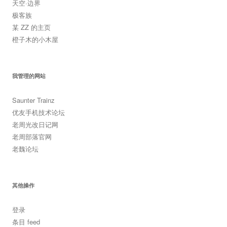
天空·边界
极客族
某 ZZ 的主页
橙子木的小木屋
我管理的网站
Saunter Trainz
优友手机技术论坛
老周光改日记网
老周部落官网
老魏论坛
其他操作
登录
条目 feed