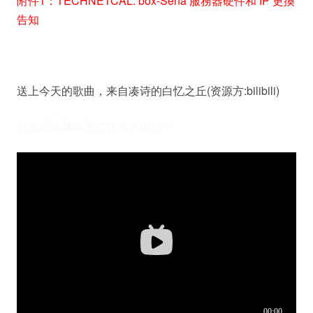
附件1：TECHNETCAL: box-Sena 服務器硬件和 IP 更換
告知
送上今天的歌曲，来自凑诗的白忆之丘(资源方:bilibili)
白色记忆飘落天空化作了山丘~~