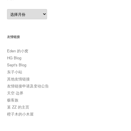
归
档
友情链接
Eden 的小窝
HG Blog
Sept's Blog
东子小站
其他友情链接
友情链接申请及变动公告
天空·边界
极客族
某 ZZ 的主页
橙子木的小木屋