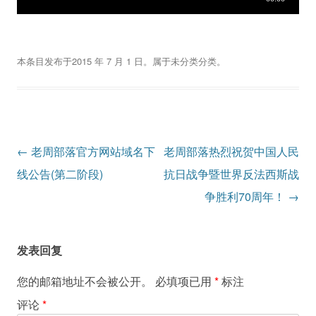
本条目发布于
2015 年 7 月 1 日
。属于
未分类
分类。
文
←
老周部落官方网站域名下
老周部落热烈祝贺中国人民
章
线公告(第二阶段)
抗日战争暨世界反法西斯战
导
争胜利70周年！
→
航
发表回复
您的邮箱地址不会被公开。
必填项已用
*
标注
评论
*