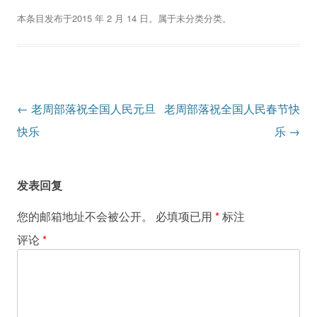
本条目发布于
2015 年 2 月 14 日
。属于
未分类
分类。
文
←
老周部落祝全国人民元旦
老周部落祝全国人民春节快
章
快乐
乐
→
导
航
发表回复
您的邮箱地址不会被公开。
必填项已用
*
标注
评论
*