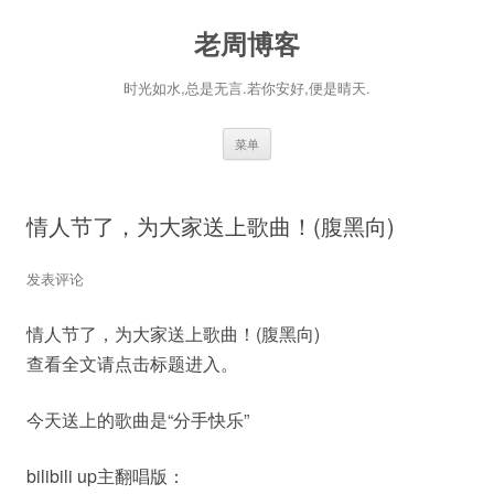
老周博客
时光如水,总是无言.若你安好,便是晴天.
跳
菜单
至
正
文
情人节了，为大家送上歌曲！(腹黑向)
发表评论
情人节了，为大家送上歌曲！(腹黑向)
查看全文请点击标题进入。
今天送上的歌曲是“分手快乐”
bilibili up主翻唱版：