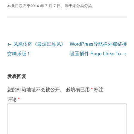
本条目发布于
2014 年 7 月 7 日
。属于
未分类
分类。
文
←
凤凰传奇《最炫民族风》
WordPress导航栏外部链接
章
交响乐版！
设置插件 Page Links To
→
导
航
发表回复
您的邮箱地址不会被公开。
必填项已用
*
标注
评论
*