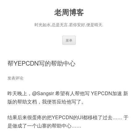
老周博客
时光如水,总是无言.若你安好,便是晴天.
跳
菜单
至
正
文
帮YEPCDN写的帮助中心
发表评论
昨天晚上，@Sangsir 希望有人帮他写 YEPCDN加速 新
版的帮助文档，我便答应给他写了。
结果后来很蛋疼的把YEPCDN的UI都移植了过去…… 于
是做成了一个山寨的帮助中心……