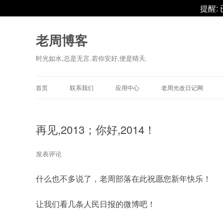
提醒:
老周博客
时光如水,总是无言.若你安好,便是晴天.
首页
联系我们
应用中心
老周光改日记网
再见,2013；你好,2014！
发表评论
什么也不多说了，老周部落在此祝愿您新年快乐！
让我们看几条人民日报的微博吧！