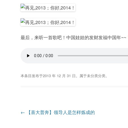
最后，来听一首歌吧！中国娃娃的发财发福中国年~~
本条目发布于
2013 年 12 月 31 日
。属于
未分类
分类。
文
←
【喜大普奔】领导人是怎样炼成的
章