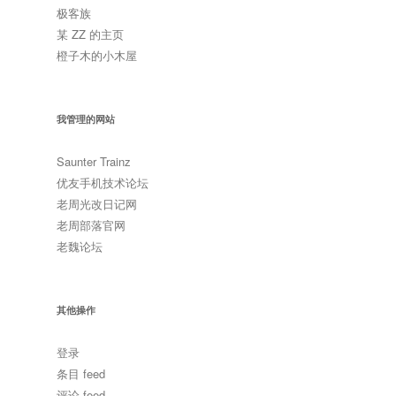
极客族
某 ZZ 的主页
橙子木的小木屋
我管理的网站
Saunter Trainz
优友手机技术论坛
老周光改日记网
老周部落官网
老魏论坛
其他操作
登录
条目 feed
评论 feed