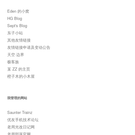
Eden 的小窝
HG Blog
Sept's Blog
东子小站
其他友情链接
友情链接申请及变动公告
天空·边界
极客族
某 ZZ 的主页
橙子木的小木屋
我管理的网站
Saunter Trainz
优友手机技术论坛
老周光改日记网
老周部落官网