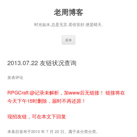
老周博客
时光如水,总是无言.若你安好,便是晴天.
跳
菜单
至
正
文
2013.07.22 友链状况查询
发表评论
RPGCraft @记录未解析，加www后无链接！ 链接将在
今天下午15时删除，届时不再还原！
现招友链，可在本文下回复
本条目发布于
2013 年 7 月 22 日
。属于
未分类
分类。