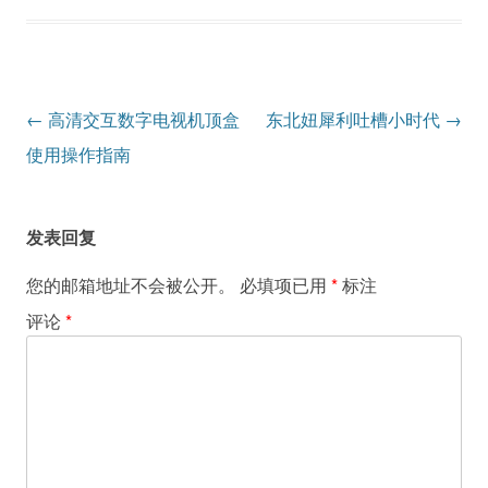
文
←
高清交互数字电视机顶盒
东北妞犀利吐槽小时代
→
章
使用操作指南
导
航
发表回复
您的邮箱地址不会被公开。
必填项已用
*
标注
评论
*