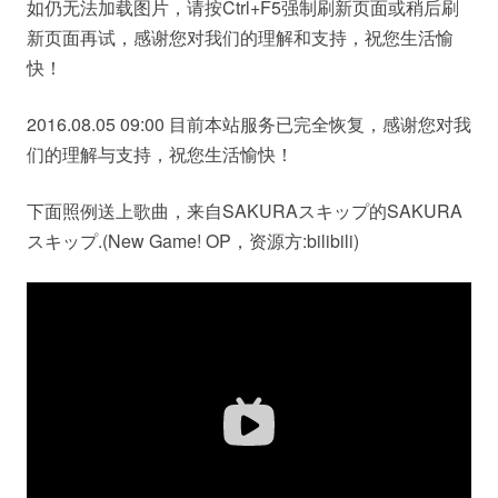
如仍无法加载图片，请按Ctrl+F5强制刷新页面或稍后刷
新页面再试，感谢您对我们的理解和支持，祝您生活愉
快！
2016.08.05 09:00 目前本站服务已完全恢复，感谢您对我
们的理解与支持，祝您生活愉快！
下面照例送上歌曲，来自SAKURAスキップ的SAKURA
スキップ.(New Game! OP，资源方:bilibili)