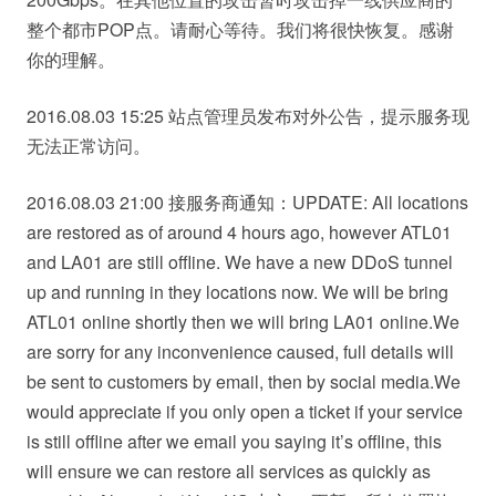
整个都市POP点。请耐心等待。我们将很快恢复。感谢
你的理解。
2016.08.03 15:25 站点管理员发布对外公告，提示服务现
无法正常访问。
2016.08.03 21:00 接服务商通知：UPDATE: All locations
are restored as of around 4 hours ago, however ATL01
and LA01 are still offline. We have a new DDoS tunnel
up and running in they locations now. We will be bring
ATL01 online shortly then we will bring LA01 online.We
are sorry for any inconvenience caused, full details will
be sent to customers by email, then by social media.We
would appreciate if you only open a ticket if your service
is still offline after we email you saying it’s offline, this
will ensure we can restore all services as quickly as