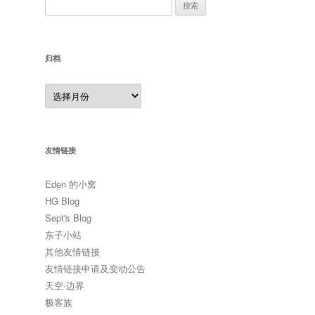
搜
索：
归档
归
档
友情链接
Eden 的小窝
HG Blog
Sept's Blog
东子小站
其他友情链接
友情链接申请及变动公告
天空·边界
极客族