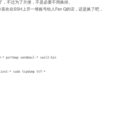
台也有点臃肿了，不过为了方便，不是必要不用换掉。
务端，如果你喜欢在SSH上开一堆账号给人Fan Q的话，还是换了吧，
d-* portmap sendmail-* sasl2-bin
cinst-* sudo tcpdump ttf-*