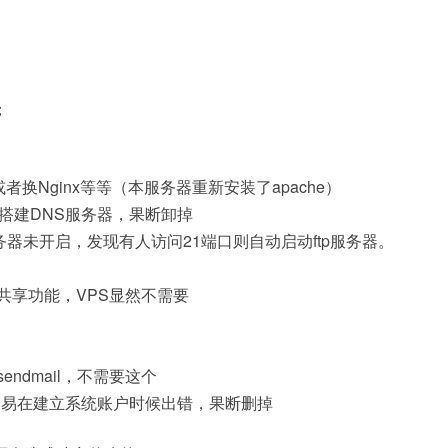
；
重装或者换Nginx等等（本服务器重新安装了apache）
PS上搭建DNS服务器，果断卸掉
ftp服务器未开启，发现有人访问21端口则自动启动ftp服务器。
ows的共享功能，VPS显然不需要
sendmail，不需要这个
源，还容易在建立系统账户时候出错，果断删掉