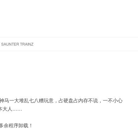
跳
至
SAUNTER TRAINZ
正
文
he神马一大堆乱七八糟玩意，占硬盘占内存不说，一不小心
本大人……
有多余程序卸载！