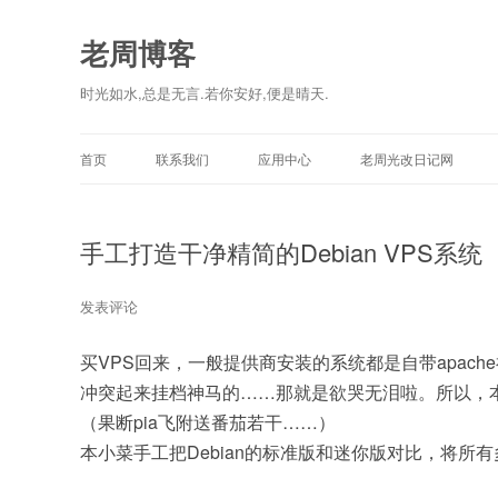
老周博客
时光如水,总是无言.若你安好,便是晴天.
首页
联系我们
应用中心
老周光改日记网
手工打造干净精简的Debian VPS系统
发表评论
买VPS回来，一般提供商安装的系统都是自带apac
冲突起来挂档神马的……那就是欲哭无泪啦。所以，
（果断pia飞附送番茄若干……）
本小菜手工把Debian的标准版和迷你版对比，将所