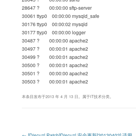
28647 ? 00:00:00 sftp-server
30061 ttyp0 00:00:00 mysqld_safe
30176 ttyp0 00:00:02 mysqld
30177 ttyp0 00:00:00 logger
30487 ? 00:00:00 apache2
30497 ? 00:00:01 apache2
30499 ? 00:00:01 apache2
30500 ? 00:00:01 apache2
30501 ? 00:00:00 apache2
30503 ? 00:00:01 apache2
本条目发布于
2013 年 4 月 13 日
。属于
IT技术
分类。
文
←
[Discuz! Patch]Discuz! 安全更新[20130402] 适用