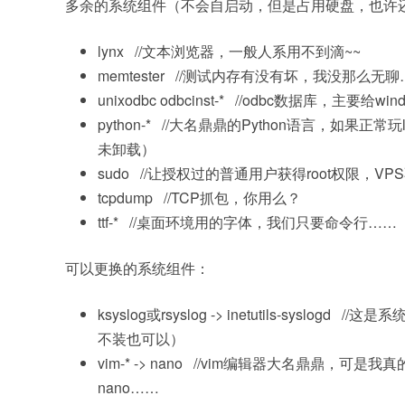
多余的系统组件（不会自启动，但是占用硬盘，也许
lynx //文本浏览器，一般人系用不到滴~~
memtester //测试内存有没有坏，我没那么无
unixodbc odbcinst-* //odbc数据库，主要
python-* //大名鼎鼎的Python语言，如果
未卸载）
sudo //让授权过的普通用户获得root权限，VP
tcpdump //TCP抓包，你用么？
ttf-* //桌面环境用的字体，我们只要命令行…
可以更换的系统组件：
ksyslog或rsyslog -> inetutils-sy
不装也可以）
vim-* -> nano //vim编辑器大名鼎鼎，
nano……