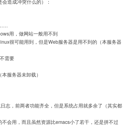
还会造成冲突什么的）：
聊……
给windows用，做网站一般用不到
正常玩linux很可能用到，但是Web服务器是用不到的（本服务器
S不需要
…（本服务器未卸载）
slogd //这是系统日志，前两者功能齐全，但是系统占用就多余了（其实都
可是我真的不会用，而且虽然资源比emacs小了若干，还是拼不过