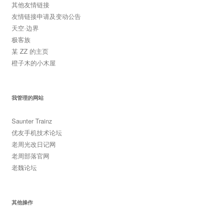
其他友情链接
友情链接申请及变动公告
天空·边界
极客族
某 ZZ 的主页
橙子木的小木屋
我管理的网站
Saunter Trainz
优友手机技术论坛
老周光改日记网
老周部落官网
老魏论坛
其他操作