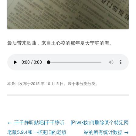
最后带来歌曲，来自王心凌的那年夏天宁静的海。
本条目发布于
2015 年 10 月 5 日
。属于
未分类
分类。
文
←
[千千静听贴吧]千千静听
[Piwik]如何删除某个特定网
章
老版5.9.4和一些更旧的老版
站的所有统计数据
→