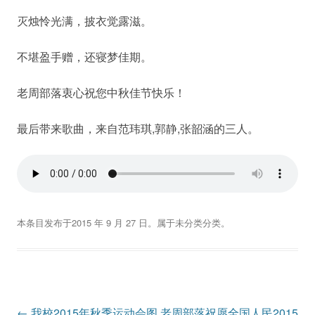
灭烛怜光满，披衣觉露滋。
不堪盈手赠，还寝梦佳期。
老周部落衷心祝您中秋佳节快乐！
最后带来歌曲，来自范玮琪,郭静,张韶涵的三人。
本条目发布于
2015 年 9 月 27 日
。属于
未分类
分类。
文
←
我校2015年秋季运动会图
老周部落祝愿全国人民2015