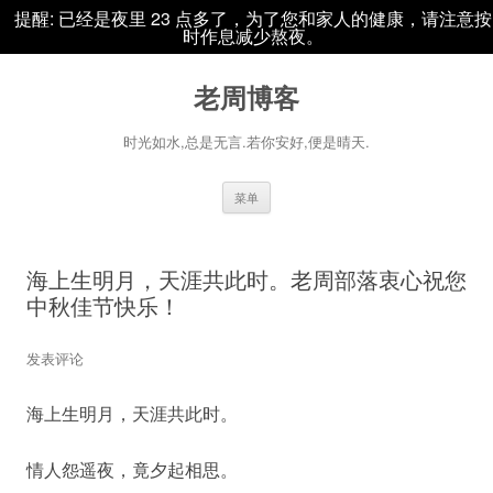
提醒: 已经是夜里 23 点多了，为了您和家人的健康，请注意按
时作息减少熬夜。
老周博客
时光如水,总是无言.若你安好,便是晴天.
跳
菜单
至
正
文
海上生明月，天涯共此时。老周部落衷心祝您
中秋佳节快乐！
发表评论
海上生明月，天涯共此时。
情人怨遥夜，竟夕起相思。