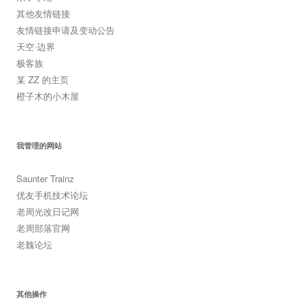
其他友情链接
友情链接申请及变动公告
天空·边界
极客族
某 ZZ 的主页
橙子木的小木屋
我管理的网站
Saunter Trainz
优友手机技术论坛
老周光改日记网
老周部落官网
老魏论坛
其他操作