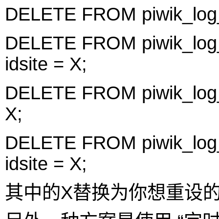
DELETE FROM piwik_log_v
DELETE FROM piwik_log_
idsite = X;
DELETE FROM piwik_log_
X;
DELETE FROM piwik_log
idsite = X;
其中的X替换为你想重设的